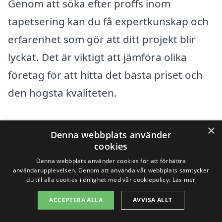
Genom att söka efter proffs inom
tapetsering kan du få expertkunskap och
erfarenhet som gör att ditt projekt blir
lyckat. Det är viktigt att jämföra olika
företag för att hitta det bästa priset och
den högsta kvaliteten.
När du letar efter tapetsering i Ormaryd,
×
Denna webbplats använder
tänk på att även utforska möjligheterna i
cookies
följande närliggande städer:
Denna webbplats använder cookies för att förbättra
användarupplevelsen. Genom att använda vår webbplats samtycker
du till alla cookies i enlighet med vår cookiepolicy.
Läs mer
Nässjö
ACCEPTERA ALLA
AVVISA ALLT
Bergkvara