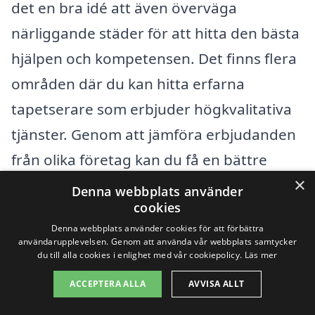
det en bra idé att även överväga
närliggande städer för att hitta den bästa
hjälpen och kompetensen. Det finns flera
områden där du kan hitta erfarna
tapetserare som erbjuder högkvalitativa
tjänster. Genom att jämföra erbjudanden
från olika företag kan du få en bättre
×
känsla för priser och alternativ.
Denna webbplats använder
cookies
Några av de städer som ligger i närheten
Denna webbplats använder cookies för att förbättra
användarupplevelsen. Genom att använda vår webbplats samtycker
av Örstig och där du kan hitta kunniga
du till alla cookies i enlighet med vår cookiepolicy.
Läs mer
tapetserare inkluderar:
ACCEPTERA ALLA
AVVISA ALLT