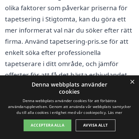
olika faktorer som påverkar priserna för
tapetsering i Stigtomta, kan du göra ett
mer informerat val när du söker efter rätt
firma. Använd tapetsering-pris.se för att
enkelt söka efter professionella
tapetserare i ditt område, och jämför
offerter för att få det bästa erbjudandet
×
Denna webbplats använder
för just ditt projekt.
cookies
Denna webbplats använder cookies för att förbättra
Få 3 erbjudanden, gratis och utan
användarupplevelsen. Genom att använda vår webbplats samtycker
du till alla cookies i enlighet med vår cookiepolicy.
Läs mer
förpliktelser
ACCEPTERA ALLA
AVVISA ALLT