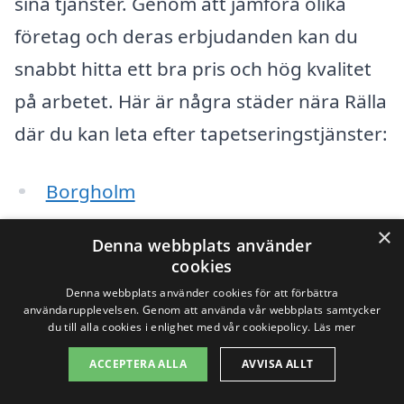
sina tjänster. Genom att jämföra olika
företag och deras erbjudanden kan du
snabbt hitta ett bra pris och hög kvalitet
på arbetet. Här är några städer nära Rälla
där du kan leta efter tapetseringstjänster:
Borgholm
×
Ölandskrok
Denna webbplats använder
cookies
Färjestaden
Denna webbplats använder cookies för att förbättra
användarupplevelsen. Genom att använda vår webbplats samtycker
Mörbylånga
du till alla cookies i enlighet med vår cookiepolicy.
Läs mer
ACCEPTERA ALLA
AVVISA ALLT
Löttorp