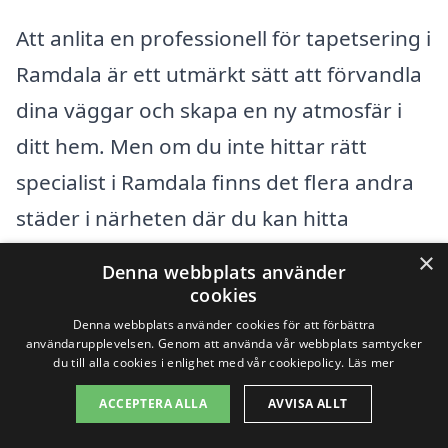
Att anlita en professionell för tapetsering i
Ramdala är ett utmärkt sätt att förvandla
dina väggar och skapa en ny atmosfär i
ditt hem. Men om du inte hittar rätt
specialist i Ramdala finns det flera andra
städer i närheten där du kan hitta
kvalitativa tjänster. Dessa städer erbjuder
×
Denna webbplats använder
ett bra utbud av tapetserare som kan
cookies
hjälpa dig med allt från klassisk
Denna webbplats använder cookies för att förbättra
användarupplevelsen. Genom att använda vår webbplats samtycker
tapetsering till mer moderna lösningar.
du till alla cookies i enlighet med vår cookiepolicy.
Läs mer
Här är några närliggande städer där du
ACCEPTERA ALLA
AVVISA ALLT
kan söka efter hjälp: