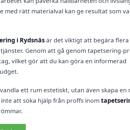
på arbetet kan påverka hållbarheten och livslä
e med rätt materialval kan ge resultat som va
ering i Rydsnäs
är det viktigt att begära flera
h tjänster. Genom att gå genom tapetsering-pr
tag, vilket gör att du kan göra en informerad
udget.
rvandla ett rum estetiskt, utan även skapa en
inte att söka hjälp från proffs inom
tapetseri
drömmar.