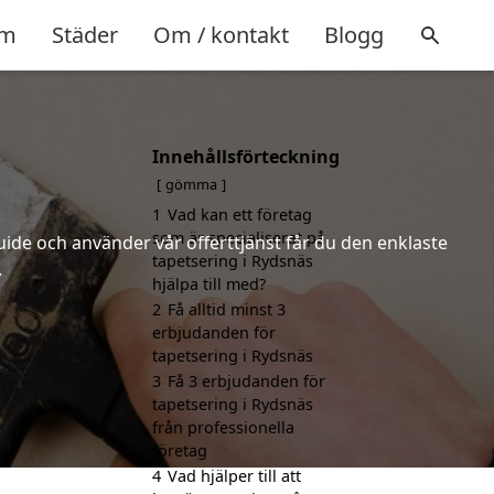
m
Städer
Om / kontakt
Blogg
Innehållsförteckning
gömma
1
Vad kan ett företag
som är specialiserat på
uide och använder vår offerttjänst får du den enklaste
tapetsering i Rydsnäs
.
hjälpa till med?
2
Få alltid minst 3
erbjudanden för
tapetsering i Rydsnäs
3
Få 3 erbjudanden för
tapetsering i Rydsnäs
från professionella
företag
4
Vad hjälper till att