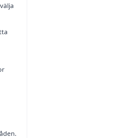
välja
tta
or
råden.