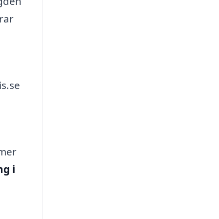
ngden
rar
is.se
 mer
ng i