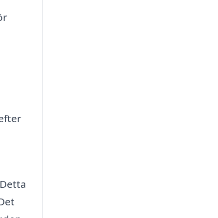
ör
efter
 Detta
 Det