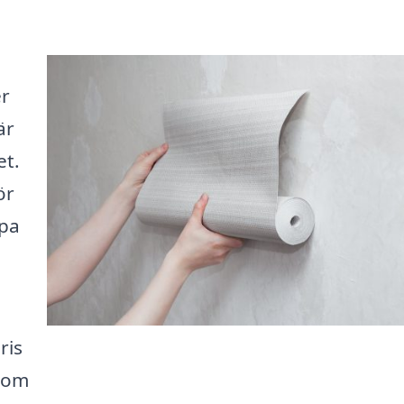
er
är
et.
ör
lpa
ris
t om