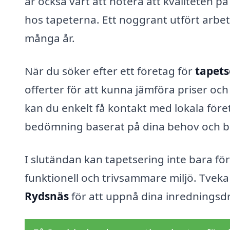
är också värt att notera att kvaliteten 
hos tapeterna. Ett noggrant utfört arbet
många år.
När du söker efter ett företag för
tapets
offerter för att kunna jämföra priser oc
kan du enkelt få kontakt med lokala före
bedömning baserat på dina behov och b
I slutändan kan tapetsering inte bara fö
funktionell och trivsammare miljö. Tveka 
Rydsnäs
för att uppnå dina inrednings