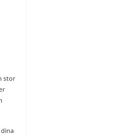
 stor
er
n
 dina