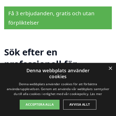
Få 3 erbjudanden, gratis och utan
förpliktelser
Sök efter en
professionell för
×
Denna webbplats använder
tapetsering i andra
cookies
städer nära Sävsjö
Denna webbplats använder cookies för att förbättra
användarupplevelsen. Genom att använda vår webbplats samtycker
du till alla cookies i enlighet med vår cookiepolicy.
Läs mer
ACCEPTERA ALLA
AVVISA ALLT
Att hitta rätt leverantör för tapetsering i