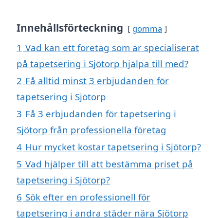
Innehållsförteckning
gömma
1
Vad kan ett företag som är specialiserat
på tapetsering i Sjötorp hjälpa till med?
2
Få alltid minst 3 erbjudanden för
tapetsering i Sjötorp
3
Få 3 erbjudanden för tapetsering i
Sjötorp från professionella företag
4
Hur mycket kostar tapetsering i Sjötorp?
5
Vad hjälper till att bestämma priset på
tapetsering i Sjötorp?
6
Sök efter en professionell för
tapetsering i andra städer nära Sjötorp