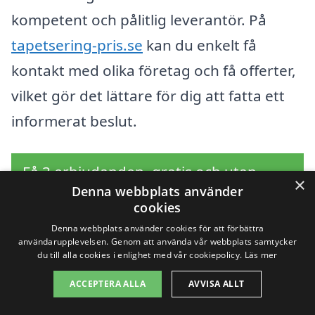
kompetent och pålitlig leverantör. På
tapetsering-pris.se
kan du enkelt få
kontakt med olika företag och få offerter,
vilket gör det lättare för dig att fatta ett
informerat beslut.
Få 3 erbjudanden, gratis och utan
×
Denna webbplats använder
förpliktelser
cookies
Denna webbplats använder cookies för att förbättra
användarupplevelsen. Genom att använda vår webbplats samtycker
du till alla cookies i enlighet med vår cookiepolicy.
Läs mer
Sök efter en
ACCEPTERA ALLA
AVVISA ALLT
professionell för