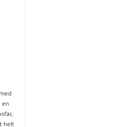
g med
a en
sfär,
 helt