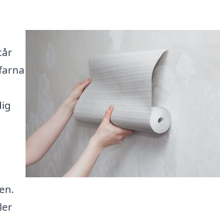
tår
rfarna
dig
en.
ler