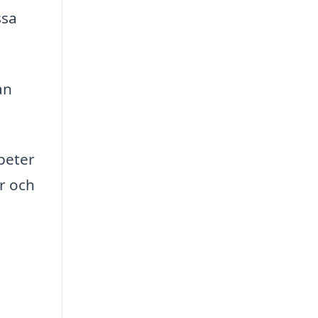
ssa
an
peter
er och
.