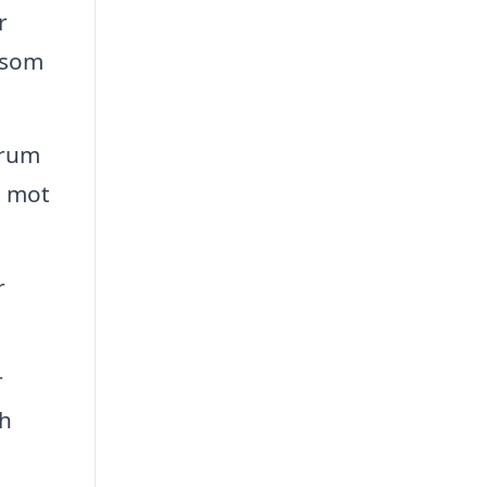
r
 som
 rum
t mot
r
r
ch