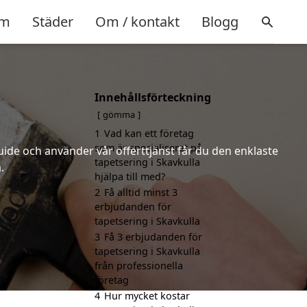
m
Städer
Om / kontakt
Blogg
Innehållsförteckning
gömma
1
Vad kan ett företag
som är specialiserat på
uide och använder vår offerttjänst får du den enklaste
tapetsering i Skavkulla
.
hjälpa till med?
2
Få alltid minst 3
erbjudanden för
tapetsering i Skavkulla
3
Få 3 erbjudanden för
tapetsering i Skavkulla
från professionella
företag
4
Hur mycket kostar