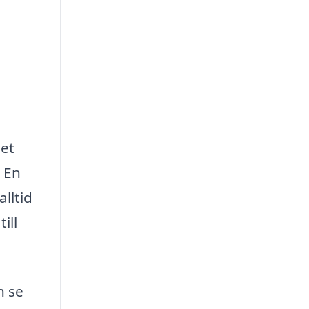
det
. En
alltid
ill
h se