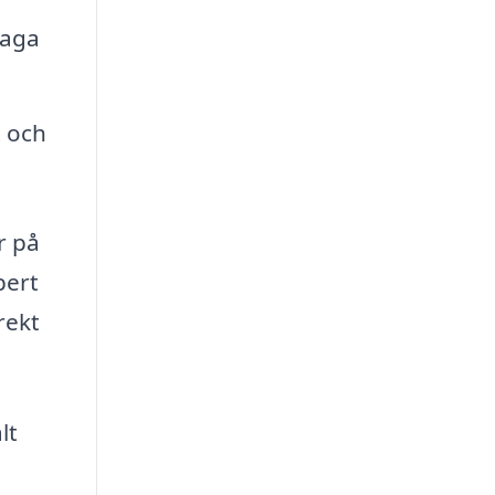
laga
t och
r på
pert
rekt
lt