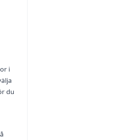
or i
älja
ör du
få