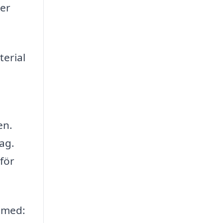
mer
terial
en.
ag.
 för
 med: