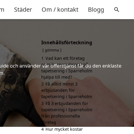
m
Städer
Om / kontakt
Blogg
Innehållsförteckning
m
gömma
1
Vad kan ett företag
som är specialiserat på
uide och använder vår offerttjänst får du den enklaste
tapetsering i Sparreholm
lm.
hjälpa till med?
2
Få alltid minst 3
erbjudanden för
tapetsering i Sparreholm
3
Få 3 erbjudanden för
tapetsering i Sparreholm
från professionella
företag
4
Hur mycket kostar