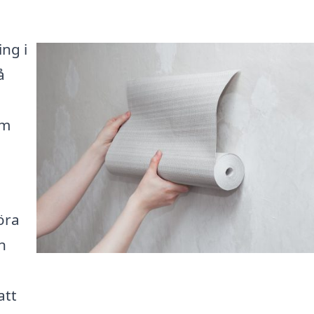
ing i
å
om
öra
n
att