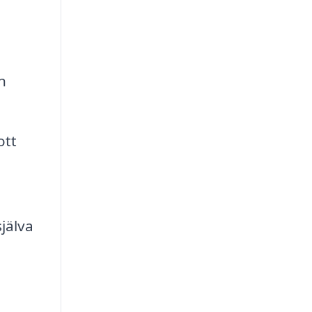
h
ott
jälva