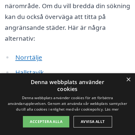
närområde. Om du vill bredda din sökning
kan du också överväga att titta på
angränsande städer. Här är några
alternativ:
Norrtälje
Hallstavik
×
Denna webbplats använder
Älmsta
cookies
Denna webbplats använder cookies för att förbättra
Rimbo
användarupplevelsen. Genom att använda vår webbplats samtycker
du till alla cookies i enlighet med vår cookiepolicy.
Läs mer
Vira
ACCEPTERA ALLA
AVVISA ALLT
Söderbykarlså