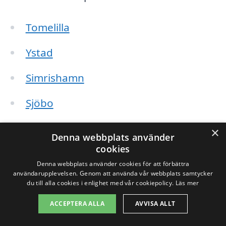
Tomelilla
Ystad
Simrishamn
Sjöbo
Höör
×
Denna webbplats använder
cookies
Torup
Denna webbplats använder cookies för att förbättra
användarupplevelsen. Genom att använda vår webbplats samtycker
Vinslöv
du till alla cookies i enlighet med vår cookiepolicy.
Läs mer
Lönsboda
ACCEPTERA ALLA
AVVISA ALLT