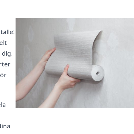
tälle!
elt
 dig.
rter
för
ela
dina