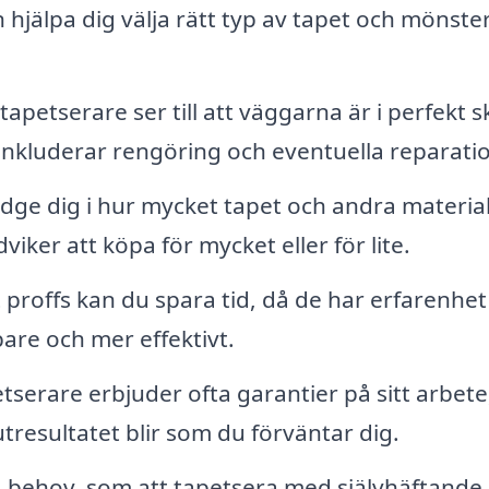
hjälpa dig välja rätt typ av tapet och mönste
tapetserare ser till att väggarna är i perfekt s
 inkluderar rengöring och eventuella reparatio
dge dig i hur mycket tapet och andra materia
viker att köpa för mycket eller för lite.
 proffs kan du spara tid, då de har erfarenhet
bare och mer effektivt.
tserare erbjuder ofta garantier på sitt arbete
lutresultatet blir som du förväntar dig.
 behov, som att tapetsera med självhäftande