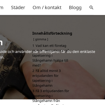
m
Städer
Om / kontakt
Blogg
Innehållsförteckning
n
gömma
1
Vad kan ett företag
som är specialiserat på
uide och använder vår offerttjänst får du den enklaste
tapetsering i
mn.
Stångehamn hjälpa till
med?
2
Få alltid minst 3
erbjudanden för
tapetsering i
Stångehamn
3
Få 3 erbjudanden för
tapetsering i
Stångehamn från