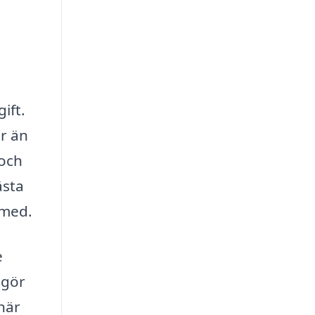
ift.
er än
 och
ästa
 med.
e
 gör
när