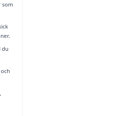
r som
kick
ner.
l du
 och
,