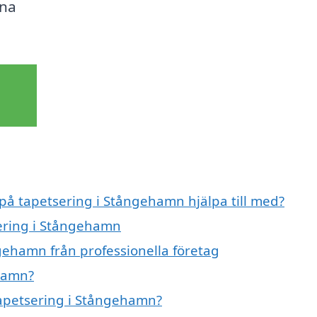
ina
 på tapetsering i Stångehamn hjälpa till med?
sering i Stångehamn
gehamn från professionella företag
ehamn?
 tapetsering i Stångehamn?