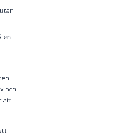
 utan
å en
sen
ov och
 att
att