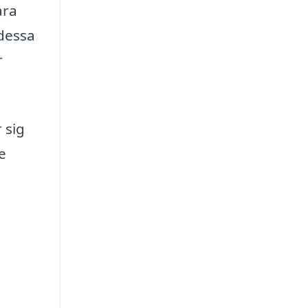
åra
 dessa
r
 sig
e