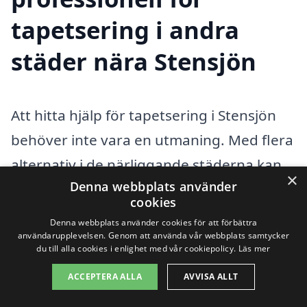
tapetsering i andra
städer nära Stensjön
Att hitta hjälp för tapetsering i Stensjön
behöver inte vara en utmaning. Med flera
alternativ i de närliggande städerna kan
×
Denna webbplats använder
du enkelt få kontakt med professionella
cookies
tapetserare som kan hjälpa dig med ditt
Denna webbplats använder cookies för att förbättra
projekt. Genom att använda tapetsering-
användarupplevelsen. Genom att använda vår webbplats samtycker
du till alla cookies i enlighet med vår cookiepolicy.
Läs mer
pris.se kan du få en översikt över de bästa
ACCEPTERA ALLA
AVVISA ALLT
alternativen i regionen och begära offert