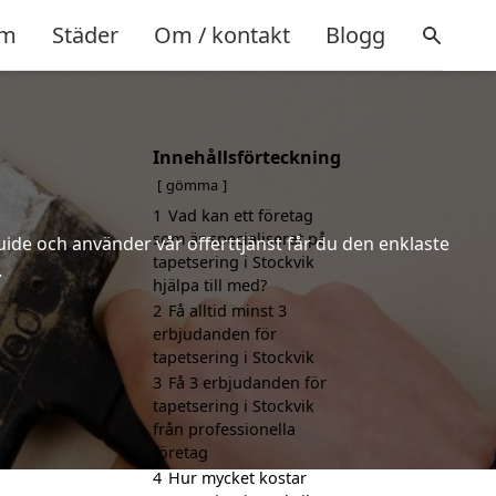
m
Städer
Om / kontakt
Blogg
Innehållsförteckning
gömma
1
Vad kan ett företag
som är specialiserat på
uide och använder vår offerttjänst får du den enklaste
tapetsering i Stockvik
.
hjälpa till med?
2
Få alltid minst 3
erbjudanden för
tapetsering i Stockvik
3
Få 3 erbjudanden för
tapetsering i Stockvik
från professionella
företag
4
Hur mycket kostar