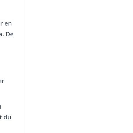
r en
a. De
er
u
t du