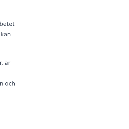
betet
 kan
, är
on och