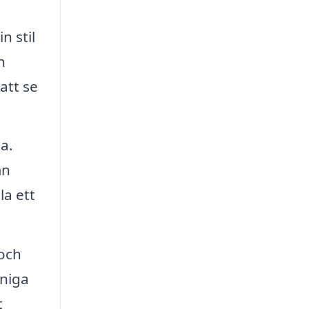
n stil
h
att se
a.
mn
la ett
 och
t