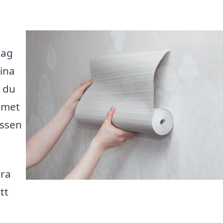
tag
dina
m du
emmet
essen
ära
tt