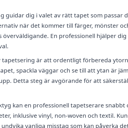
 guidar dig i valet av rätt tapet som passar di
ernativ när det kommer till färger, mönster oc
s överväldigande. En professionell hjälper dig 
val.
v tapetsering är att ordentligt förbereda ytorn
apet, spackla väggar och se till att ytan är jä
pp. Detta steg är avgörande för att säkerstäl
ktyg kan en professionell tapetserare snabbt
t undvika vanliga misstag som kan påverka de