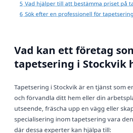
5
Vad hjälper till att bestämma priset på t
6
Sök efter en professionell för tapetserin
Vad kan ett företag som
tapetsering i Stockvik 
Tapetsering i Stockvik är en tjänst som e
och förvandla ditt hem eller din arbetspla
utseende, fräscha upp en vägg eller ska
specialisering inom tapetsering vara de
där dessa experter kan hjälpa till: