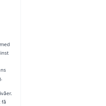
m med
inst
nns
g.
ivåer.
 få