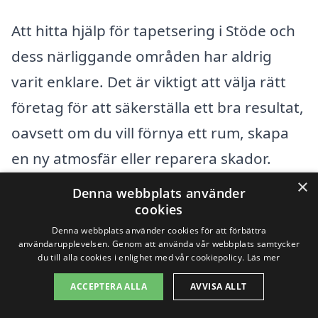
Att hitta hjälp för tapetsering i Stöde och
dess närliggande områden har aldrig
varit enklare. Det är viktigt att välja rätt
företag för att säkerställa ett bra resultat,
oavsett om du vill förnya ett rum, skapa
en ny atmosfär eller reparera skador.
Tapetsering kan vara en utmanande
×
Denna webbplats använder
uppgift, men med rätt professionella hjälp
cookies
Denna webbplats använder cookies för att förbättra
kan du få ett vackert och hållbart resultat.
användarupplevelsen. Genom att använda vår webbplats samtycker
du till alla cookies i enlighet med vår cookiepolicy.
Läs mer
För att underlätta din sökning erbjuder
ACCEPTERA ALLA
AVVISA ALLT
tapetsering-pris.se
en plattform där du