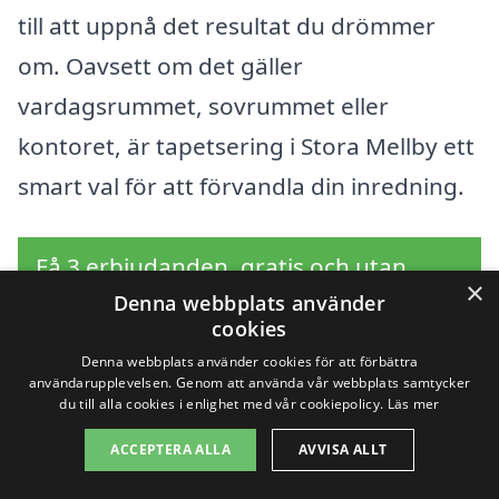
till att uppnå det resultat du drömmer
om. Oavsett om det gäller
vardagsrummet, sovrummet eller
kontoret, är tapetsering i Stora Mellby ett
smart val för att förvandla din inredning.
Få 3 erbjudanden, gratis och utan
×
Denna webbplats använder
förpliktelser
cookies
Denna webbplats använder cookies för att förbättra
användarupplevelsen. Genom att använda vår webbplats samtycker
du till alla cookies i enlighet med vår cookiepolicy.
Läs mer
Sök efter en
ACCEPTERA ALLA
AVVISA ALLT
professionell för