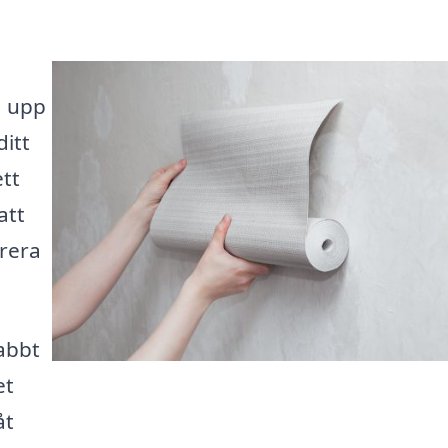
a upp
ditt
tt
att
erera
abbt
et
åt