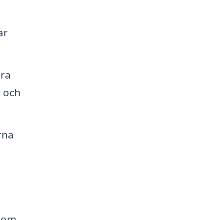
ar
bra
r och
rna
 som