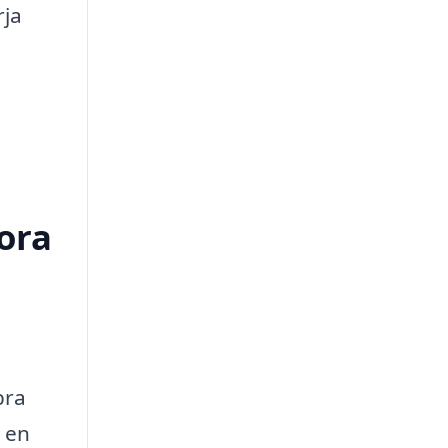
rja
tora
bra
a en