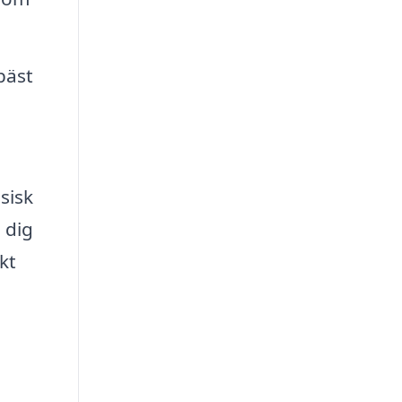
bäst
sisk
 dig
kt