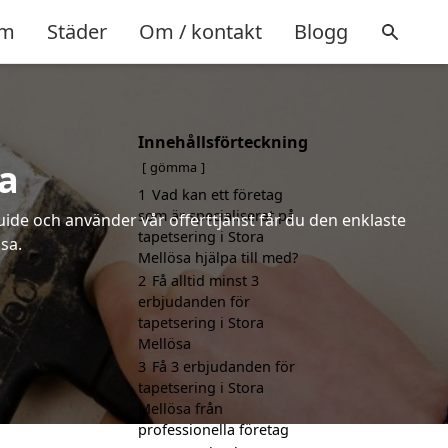
m
Städer
Om / kontakt
Blogg
Innehållsförteckning
sa
gömma
1
Vad kan ett företag
som är specialiserat på
uide och använder vår offerttjänst får du den enklaste
tapetsering i Stora
sa.
Mellösa hjälpa till med?
2
Få alltid minst 3
erbjudanden för
tapetsering i Stora
Mellösa
3
Få 3 erbjudanden för
tapetsering i Stora
Mellösa från
professionella företag