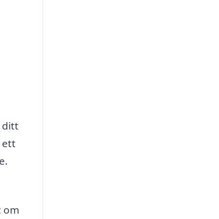
ditt
 ett
e.
t om