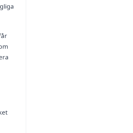
gliga
får
som
era
ket