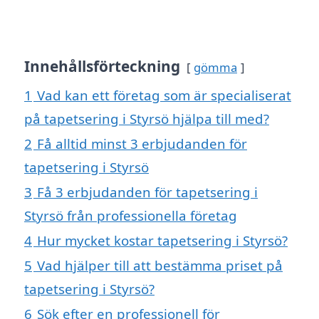
Innehållsförteckning
gömma
1
Vad kan ett företag som är specialiserat
på tapetsering i Styrsö hjälpa till med?
2
Få alltid minst 3 erbjudanden för
tapetsering i Styrsö
3
Få 3 erbjudanden för tapetsering i
Styrsö från professionella företag
4
Hur mycket kostar tapetsering i Styrsö?
5
Vad hjälper till att bestämma priset på
tapetsering i Styrsö?
6
Sök efter en professionell för