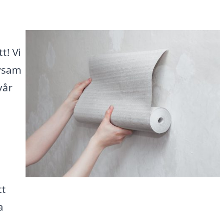
t! Vi
ivsam
vår
tt
a