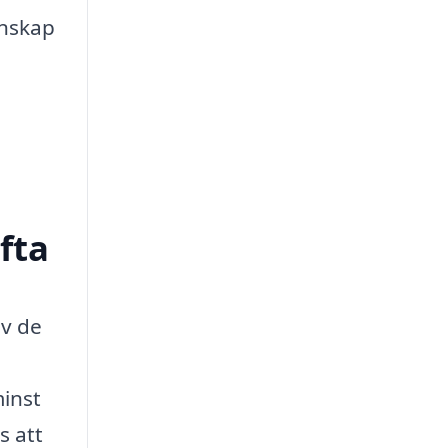
unskap
fta
av de
minst
s att