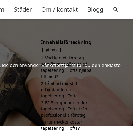
m
Städer
Om / kontakt
Blogg
Innehållsförteckning
gömma
1
Vad kan ett företag
som är specialiserat på
uide och använder vår offerttjänst får du den enklaste
tapetsering i Tofta hjälpa
till med?
2
Få alltid minst 3
erbjudanden för
tapetsering i Tofta
3
Få 3 erbjudanden för
tapetsering i Tofta från
professionella företag
4
Hur mycket kostar
tapetsering i Tofta?