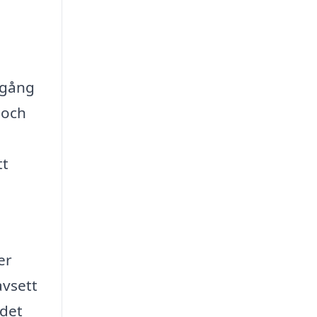
llgång
 och
tt
er
avsett
 det