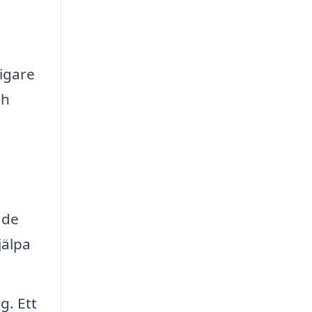
igare
ch
 de
jälpa
g. Ett