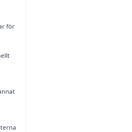
ar för
ellt
annat
eterna