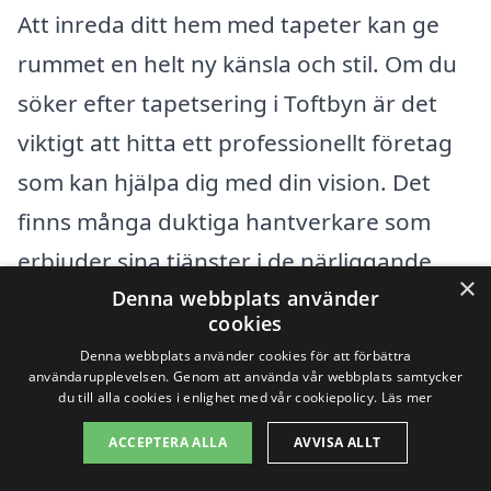
Att inreda ditt hem med tapeter kan ge
rummet en helt ny känsla och stil. Om du
söker efter tapetsering i Toftbyn är det
viktigt att hitta ett professionellt företag
som kan hjälpa dig med din vision. Det
finns många duktiga hantverkare som
erbjuder sina tjänster i de närliggande
×
städerna, vilket gör det enkelt att få hjälp
Denna webbplats använder
cookies
oavsett var du befinner dig i området. Här
Denna webbplats använder cookies för att förbättra
är några av de städer nära Toftbyn där du
användarupplevelsen. Genom att använda vår webbplats samtycker
du till alla cookies i enlighet med vår cookiepolicy.
Läs mer
kan hitta kvalificerade tapetserare:
ACCEPTERA ALLA
AVVISA ALLT
Färjestad