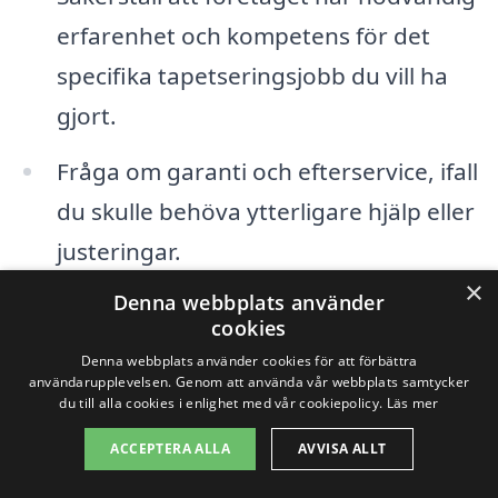
erfarenhet och kompetens för det
specifika tapetseringsjobb du vill ha
gjort.
Fråga om garanti och efterservice, ifall
du skulle behöva ytterligare hjälp eller
justeringar.
×
Denna webbplats använder
Att välja rätt tapetserare är avgörande för
cookies
att uppnå det resultat du önskar. Genom
Denna webbplats använder cookies för att förbättra
användarupplevelsen. Genom att använda vår webbplats samtycker
att fokusera på omkringliggande städer,
du till alla cookies i enlighet med vår cookiepolicy.
Läs mer
kan du hitta ett brett utbud av
ACCEPTERA ALLA
AVVISA ALLT
professionella tjänster. Tapetsering i