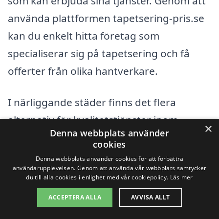
som kan erbjuda sina tjänster. Genom att
använda plattformen tapetsering-pris.se
kan du enkelt hitta företag som
specialiserar sig på tapetsering och få
offerter från olika hantverkare.
I närliggande städer finns det flera
alternativ för kvalitetstjänster inom
×
Denna webbplats använder
tapetsering. Här är några städer där du
cookies
kan hitta professionella tapetserare:
Denna webbplats använder cookies för att förbättra
användarupplevelsen. Genom att använda vår webbplats samtycker
du till alla cookies i enlighet med vår cookiepolicy.
Läs mer
Karlskrona
ACCEPTERA ALLA
AVVISA ALLT
Ronneby