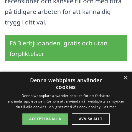
recensioner och kanske till och med titta
på tidigare arbeten för att känna dig
trygg i ditt val.
Få 3 erbjudanden, gratis och utan
förpliktelser
×
Denna webbplats använder
Sök efter en
cookies
Denna webbplats använder cookies för att förbättra
professionell för
användarupplevelsen. Genom att använda vår webbplats samtycker
du till alla cookies i enlighet med vår cookiepolicy.
Läs mer
tapetsering i andra
ACCEPTERA ALLA
AVVISA ALLT
städer nära