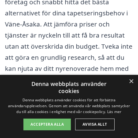
företag och snabbt hitta det bästa
alternativet för dina tapetseringsbehov i
Väne-Åsaka. Att jämföra priser och
tjänster är nyckeln till att få bra resultat
utan att överskrida din budget. Tveka inte
att göra en grundlig research, så att du
kan njuta av ditt nyrenoverade hem med
stil och komfort.
×
Denna webbplats använder
cookies
Denna webbplats använder cookies för att förbättra
Få 3 erbjudanden, gratis och utan
användarupplevelsen. Genom att använda vår webbplats samtycker
förpliktelser
du till alla cookies i enlighet med vår cookiepolicy.
Läs mer
ACCEPTERA ALLA
AVVISA ALLT