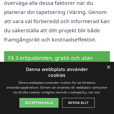
överväga alla dessa faktorer när du
planerar din tapetsering i Väring. Genom
att vara väl förberedd och informerad kan
du säkerställa att ditt projekt blir både
framgångsrikt och kostnadseffektivt.
Få 3 erbjudanden, gratis och utan
×
förpliktelser
Denna webbplats använder
cookies
Denna webbplats använder cookies för att förbättra
användarupplevelsen. Genom att använda vår webbplats samtycker
Sök efter en
du till alla cookies i enlighet med vår cookiepolicy.
Läs mer
ACCEPTERA ALLA
AVVISA ALLT
professionell för