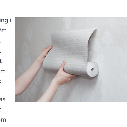
ing i
ätt
,
t
t
om
k.
as
t
 om