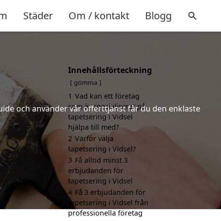
m
Städer
Om / kontakt
Blogg
Innehållsförteckning
gömma
1
Vad kan ett företag
som är specialiserat på
uide och använder vår offerttjänst får du den enklaste
tapetsering i Vidsel
hjälpa till med?
2
Varför välja
tapetsering i Vidsel?
3
Få alltid minst 3
erbjudanden för
tapetsering i Vidsel
4
Få 3 erbjudanden för
tapetsering i Vidsel från
professionella företag