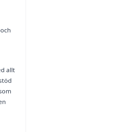
 och
d allt
 stöd
 som
 en