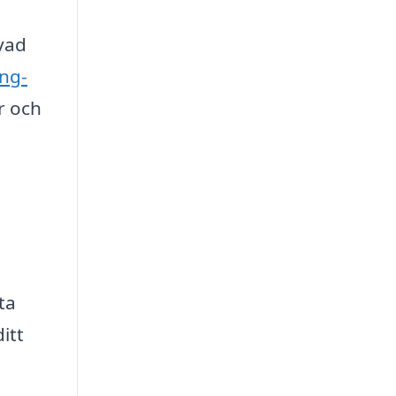
 vad
ing-
r och
ta
itt