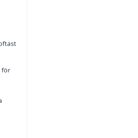
h
ftast
 för
a