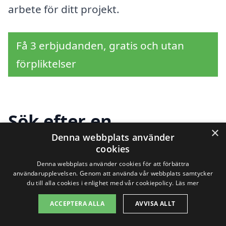
arbete för ditt projekt.
Få 3 erbjudanden, gratis och utan
förpliktelser
Sök efter en
×
Denna webbplats använder
professionell för
cookies
tapetsering i andra
Denna webbplats använder cookies för att förbättra
användarupplevelsen. Genom att använda vår webbplats samtycker
städer nära Vikarbyn
du till alla cookies i enlighet med vår cookiepolicy.
Läs mer
ACCEPTERA ALLA
AVVISA ALLT