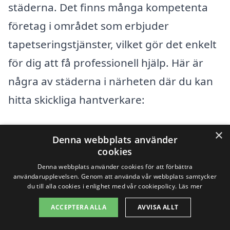
städerna. Det finns många kompetenta
företag i området som erbjuder
tapetseringstjänster, vilket gör det enkelt
för dig att få professionell hjälp. Här är
några av städerna i närheten där du kan
hitta skickliga hantverkare:
Vännäs
×
Denna webbplats använder
cookies
Umeå
Denna webbplats använder cookies för att förbättra
användarupplevelsen. Genom att använda vår webbplats samtycker
Bjurholm
du till alla cookies i enlighet med vår cookiepolicy.
Läs mer
Dorotea
ACCEPTERA ALLA
AVVISA ALLT