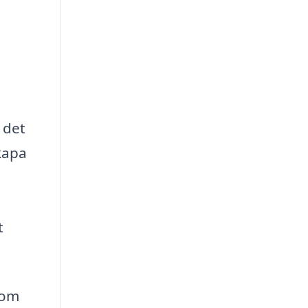
 det
skapa
t
som