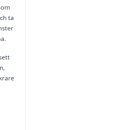
 som
och ta
nster
na.
sett
m,
krare