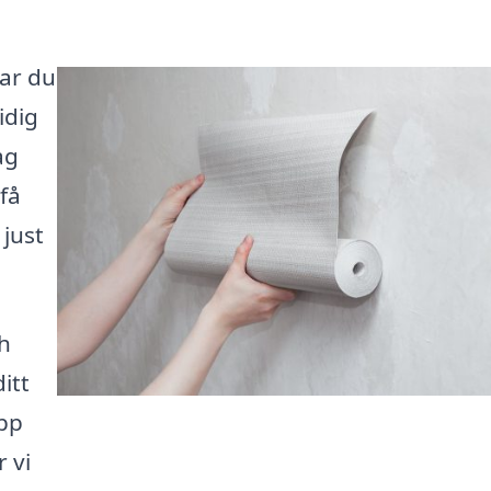
har du
idig
ag
få
just
h
itt
upp
r vi