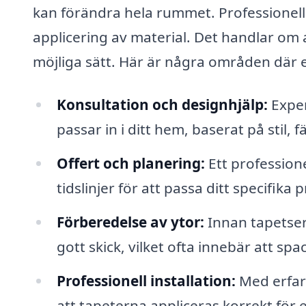
kan förändra hela rummet. Professionel
applicering av material. Det handlar om a
möjliga sätt. Här är några områden där e
Konsultation och designhjälp:
Exper
passar in i ditt hem, baserat på stil, 
Offert och planering:
Ett profession
tidslinjer för att passa ditt specifika
Förberedelse av ytor:
Innan tapetseri
gott skick, vilket ofta innebär att spa
Professionell installation:
Med erfare
att tapeterna appliceras korrekt för et