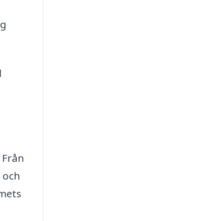
ag
l
. Från
k och
mmets