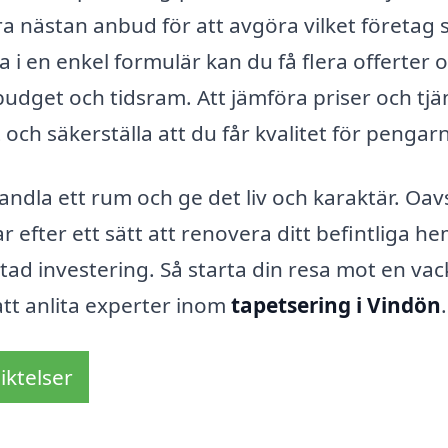
ra nästan anbud för att avgöra vilket företag
a i en enkel formulär kan du få flera offerter 
budget och tidsram. Att jämföra priser och tjä
t och säkerställa att du får kvalitet för pengar
ndla ett rum och ge det liv och karaktär. Oav
r efter ett sätt att renovera ditt befintliga he
ad investering. Så starta din resa mot en vac
tt anlita experter inom
tapetsering i Vindön
.
iktelser