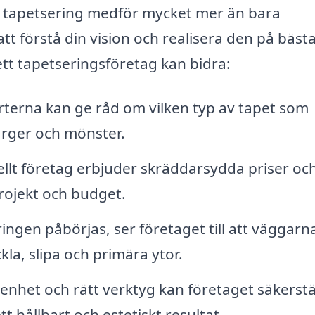
l tapetsering medför mycket mer än bara
tt förstå din vision och realisera den på bäst
tt tapetseringsföretag kan bidra:
terna kan ge råd om vilken typ av tapet som
färger och mönster.
ellt företag erbjuder skräddarsydda priser oc
 projekt och budget.
ngen påbörjas, ser företaget till att väggarna
ckla, slipa och primära ytor.
nhet och rätt verktyg kan företaget säkerstä
t hållbart och estetiskt resultat.