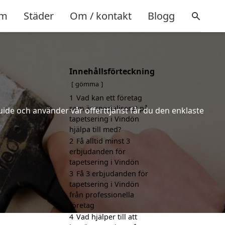
m
Städer
Om / kontakt
Blogg
Innehållsförteckning
gömma
1
Vad kan ett företag
som är specialiserat på
uide och använder vår offerttjänst får du den enklaste
tapetsering i Vindön
hjälpa till med?
2
Få alltid minst 3
erbjudanden för
tapetsering i Vindön
3
Få 3 erbjudanden för
tapetsering i Vindön
från professionella
företag
4
Vad hjälper till att