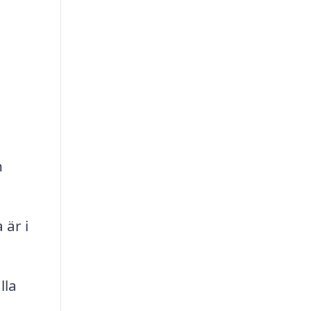
a
h
 är i
lla