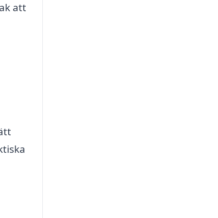
ak att
ätt
ktiska