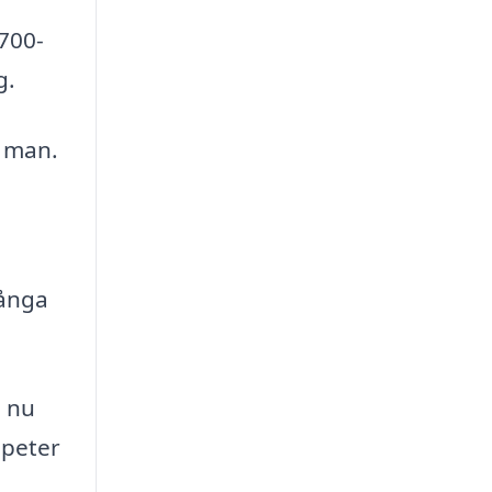
1700-
g.
e man.
många
n nu
apeter