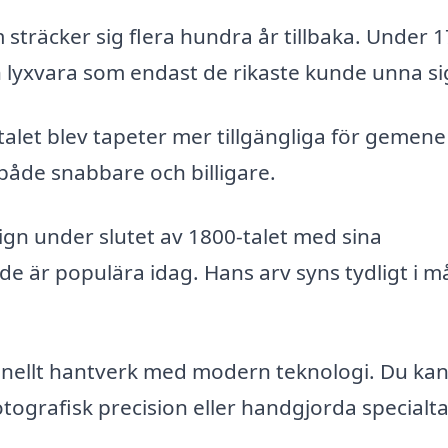
 sträcker sig flera hundra år tillbaka. Under 
 lyxvara som endast de rikaste kunde unna si
-talet blev tapeter mer tillgängliga för gemen
både snabbare och billigare.
ign under slutet av 1800-talet med sina
e är populära idag. Hans arv syns tydligt i 
ionellt hantverk med modern teknologi. Du ka
otografisk precision eller handgjorda specialt