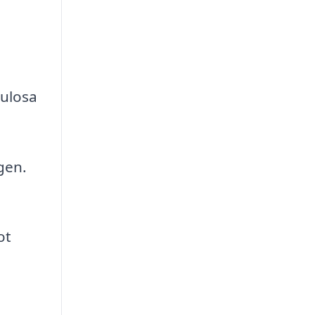
lulosa
gen.
ot