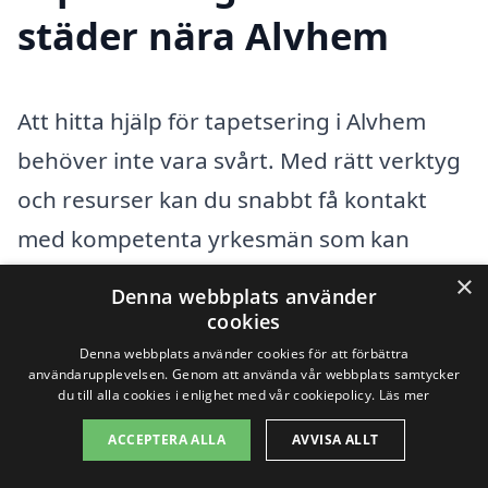
städer nära Alvhem
Att hitta hjälp för tapetsering i Alvhem
behöver inte vara svårt. Med rätt verktyg
och resurser kan du snabbt få kontakt
med kompetenta yrkesmän som kan
hjälpa dig med ditt tapetseringsprojekt.
×
Denna webbplats använder
Det är viktigt att välja en professionell
cookies
som inte bara har erfarenhet, men också
Denna webbplats använder cookies för att förbättra
användarupplevelsen. Genom att använda vår webbplats samtycker
kan erbjuda konkurrenskraftiga priser.
du till alla cookies i enlighet med vår cookiepolicy.
Läs mer
Genom vår plattform kan du enkelt hämta
ACCEPTERA ALLA
AVVISA ALLT
in erbjudanden från flera olika företag