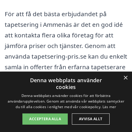
För att få det bästa erbjudandet på
tapetsering i Ammenäs är det en god idé
att kontakta flera olika företag för att
jämföra priser och tjänster. Genom att
använda tapetsering-pris.se kan du enkelt
samla in offerter från erfarna tapetserare
×
i ditt närområde. På så sätt kan du fatta
Denna webbplats använder
cookies
välgrundade beslut och hitta den bästa
Denna webbplats använder cookies för att förbättra
lösningen för ditt projekt. Tveka inte att
användarupplevelsen. Genom att använda vår webbplats samtycker
du till alla cookies i enlighet med vår cookiepolicy.
Läs mer
ställa frågor och diskutera dina behov
med de hantverkare du kontaktar, så att
ACCEPTERA ALLA
AVVISA ALLT
du kan säkerställa att du får ett