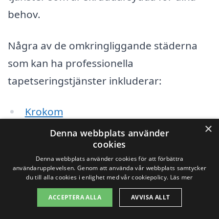
behov.
Några av de omkringliggande städerna
som kan ha professionella
tapetseringstjänster inkluderar:
Krokom
×
Denna webbplats använder
Borgsjö
cookies
Nässjö
Denna webbplats använder cookies för att förbättra
användarupplevelsen. Genom att använda vår webbplats samtycker
du till alla cookies i enlighet med vår cookiepolicy.
Läs mer
Frösön
ACCEPTERA ALLA
AVVISA ALLT
Östersund