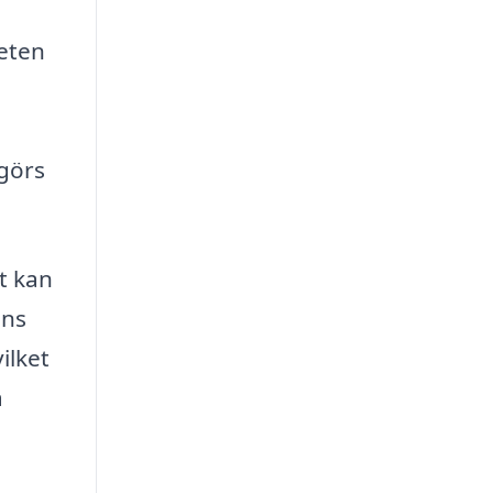
heten
 görs
t kan
ens
ilket
a