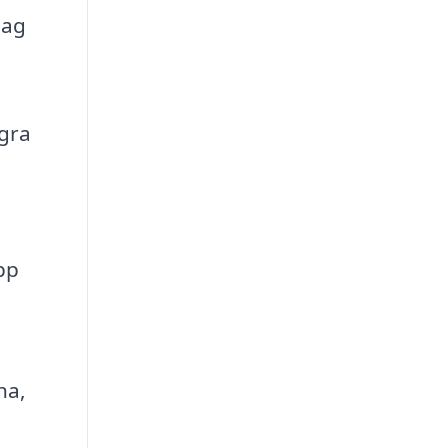
tag
ågra
pp
na,