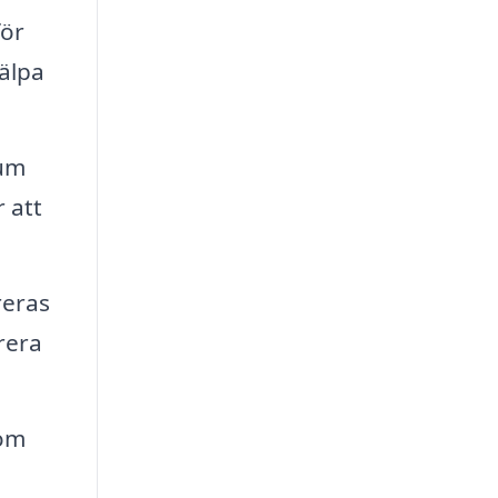
för
älpa
rum
 att
reras
rera
 om