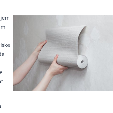
hjem
 om
riske
de
e
at
u