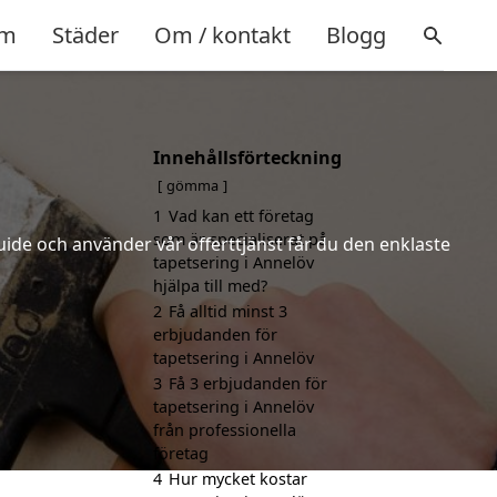
m
Städer
Om / kontakt
Blogg
Innehållsförteckning
gömma
1
Vad kan ett företag
som är specialiserat på
uide och använder vår offerttjänst får du den enklaste
tapetsering i Annelöv
hjälpa till med?
2
Få alltid minst 3
erbjudanden för
tapetsering i Annelöv
3
Få 3 erbjudanden för
tapetsering i Annelöv
från professionella
företag
4
Hur mycket kostar