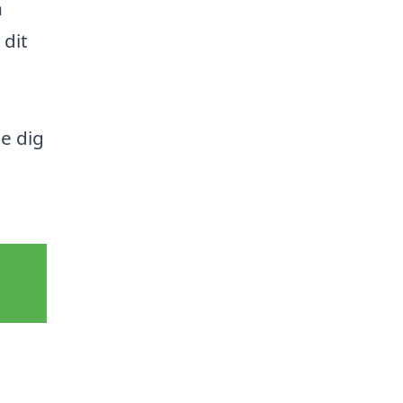
n
 dit
pe dig