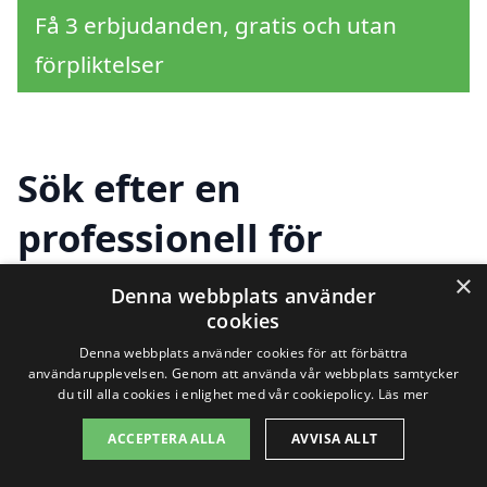
Få 3 erbjudanden, gratis och utan
förpliktelser
Sök efter en
professionell för
tapetsering i andra
×
Denna webbplats använder
cookies
städer nära Arbrå
Denna webbplats använder cookies för att förbättra
användarupplevelsen. Genom att använda vår webbplats samtycker
du till alla cookies i enlighet med vår cookiepolicy.
Läs mer
Att hitta hjälp för tapetsering i Arbrå kan
ACCEPTERA ALLA
AVVISA ALLT
vara en utmaning, men det finns många