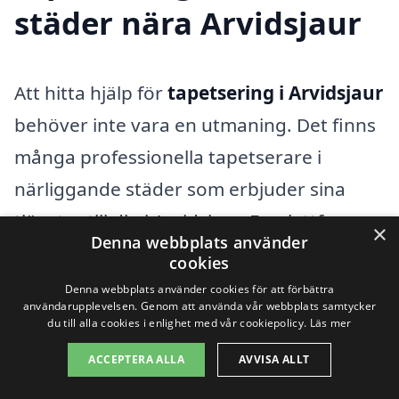
städer nära Arvidsjaur
Att hitta hjälp för
tapetsering i Arvidsjaur
behöver inte vara en utmaning. Det finns
många professionella tapetserare i
närliggande städer som erbjuder sina
tjänster till dig i Arvidsjaur. En plattform
×
Denna webbplats använder
som tapetsering-pris.se underlättar
cookies
processen genom att ge dig möjlighet att
Denna webbplats använder cookies för att förbättra
användarupplevelsen. Genom att använda vår webbplats samtycker
jämföra erbjudanden från olika fackmän,
du till alla cookies i enlighet med vår cookiepolicy.
Läs mer
vilket sparar tid och ger dig fler alternativ
ACCEPTERA ALLA
AVVISA ALLT
att välja mellan.