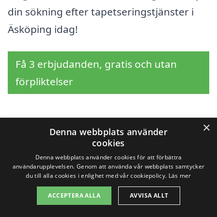
din sökning efter tapetseringstjänster i
Äsköping idag!
Få 3 erbjudanden, gratis och utan
förpliktelser
×
Sök efter en
Denna webbplats använder
cookies
professionell för
Denna webbplats använder cookies för att förbättra
användarupplevelsen. Genom att använda vår webbplats samtycker
tapetsering i andra
du till alla cookies i enlighet med vår cookiepolicy.
Läs mer
ACCEPTERA ALLA
AVVISA ALLT
städer nära Äsköping