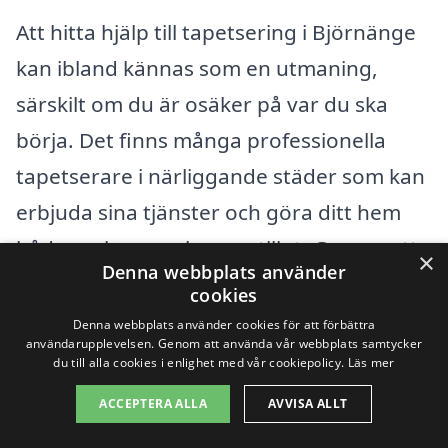
Att hitta hjälp till tapetsering i Björnänge
kan ibland kännas som en utmaning,
särskilt om du är osäker på var du ska
börja. Det finns många professionella
tapetserare i närliggande städer som kan
erbjuda sina tjänster och göra ditt hem
både vackrare och mer stiligt. Genom att
×
Denna webbplats använder
använda tapetsering-pris.se kan du enkelt
cookies
jämföra olika företags priser och tjänster
Denna webbplats använder cookies för att förbättra
användarupplevelsen. Genom att använda vår webbplats samtycker
för att hitta det bästa alternativet för dina
du till alla cookies i enlighet med vår cookiepolicy.
Läs mer
behov.
ACCEPTERA ALLA
AVVISA ALLT