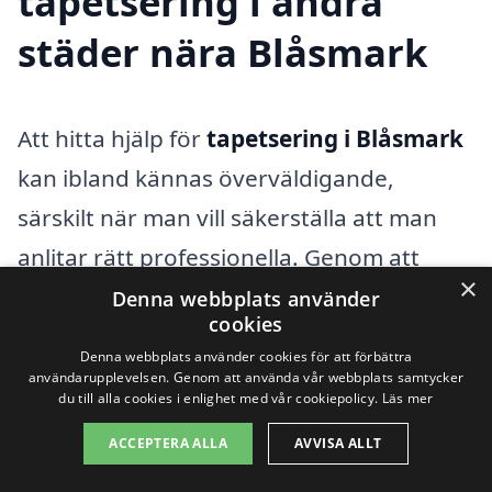
tapetsering i andra
städer nära Blåsmark
Att hitta hjälp för
tapetsering i Blåsmark
kan ibland kännas överväldigande,
särskilt när man vill säkerställa att man
anlitar rätt professionella. Genom att
×
använda tapetsering-pris.se kan du enkelt
Denna webbplats använder
cookies
få access till en mängd offerter från lokala
Denna webbplats använder cookies för att förbättra
tapetserare som är verksamma i
användarupplevelsen. Genom att använda vår webbplats samtycker
du till alla cookies i enlighet med vår cookiepolicy.
Läs mer
områdena kring Blåsmark. På så sätt kan
ACCEPTERA ALLA
AVVISA ALLT
du jämföra priser och tjänster för att