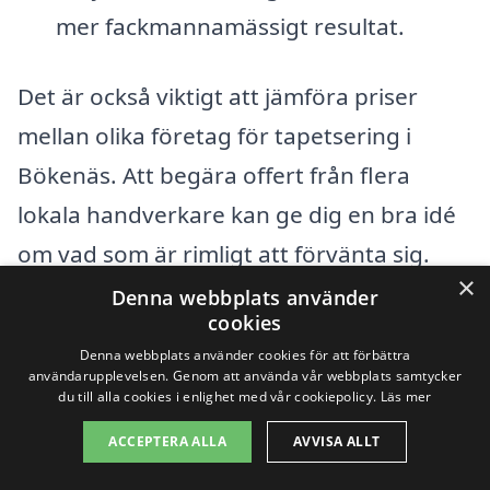
mer fackmannamässigt resultat.
Det är också viktigt att jämföra priser
mellan olika företag för tapetsering i
Bökenäs. Att begära offert från flera
lokala handverkare kan ge dig en bra idé
om vad som är rimligt att förvänta sig.
×
Genom att använda vår plattform kan du
Denna webbplats använder
cookies
enkelt få erbjudanden från olika experter i
Denna webbplats använder cookies för att förbättra
området, vilket gör att du kan hitta det
användarupplevelsen. Genom att använda vår webbplats samtycker
du till alla cookies i enlighet med vår cookiepolicy.
Läs mer
bästa priset och få hjälp av kvalificerade
ACCEPTERA ALLA
AVVISA ALLT
yrkespersoner.