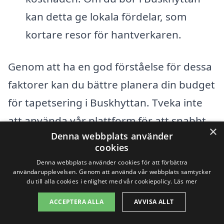
kan detta ge lokala fördelar, som
kortare resor för hantverkaren.
Genom att ha en god förståelse för dessa
faktorer kan du bättre planera din budget
för tapetsering i Buskhyttan. Tveka inte
att använda vår plattform för att snabbt
×
Denna webbplats använder
och enkelt få erbjudanden från
cookies
kvalificerade tapetserare i ditt
Denna webbplats använder cookies för att förbättra
närområde. Vi hjälper dig att hitta bästa
användarupplevelsen. Genom att använda vår webbplats samtycker
du till alla cookies i enlighet med vår cookiepolicy.
Läs mer
möjliga lösning för just ditt projekt!
ACCEPTERA ALLA
AVVISA ALLT