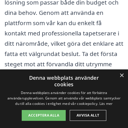
lösning som passar både din budget och
dina behov. Genom att använda en
plattform som vår kan du enkelt få
kontakt med professionella tapetserare i
ditt närområde, vilket göra det enklare att
fatta ett välgrundat beslut. Ta det första
steget mot att förvandla ditt utrymme
med professionell tapetsering idag!
×
Denna webbplats använder
cookies
Denna webbplats använder cookies för att förbättra
Få 3 erbjudanden, gratis och utan
användarupplevelsen. Genom att använda vår webbplats samtycker
förpliktelser
du till alla cookies i enlighet med vår cookiepolicy.
Läs mer
ACCEPTERA ALLA
AVVISA ALLT