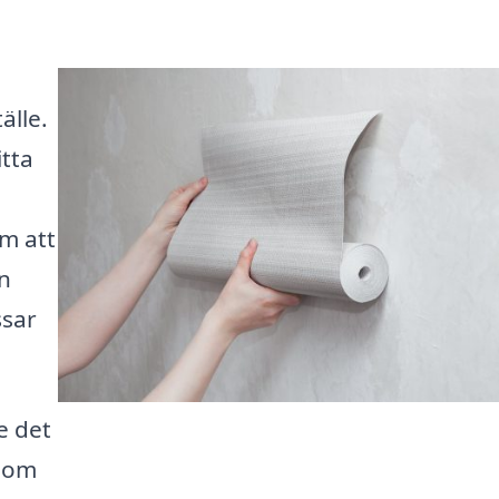
älle.
itta
m att
en
ssar
e det
t om