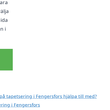
bara
älja
uida
n i
på tapetsering i Fengersfors hjälpa till med?
ering i Fengersfors