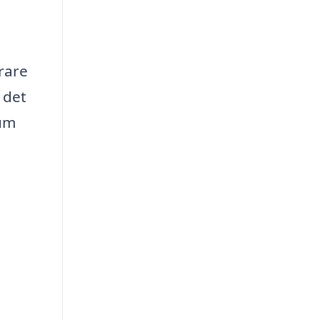
erare
 det
rum