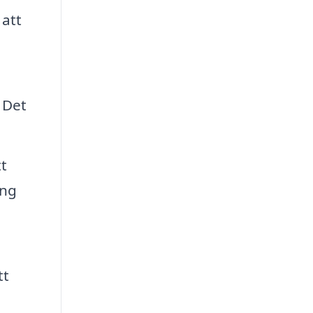
 att
 Det
tt
ång
tt