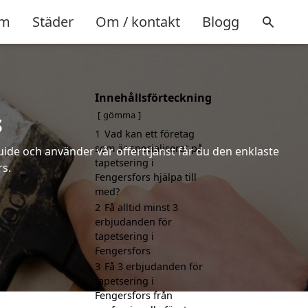
m
Städer
Om / kontakt
Blogg
Innehållsförteckning
s
gömma
1
Vad kan ett företag
som är specialiserat på
uide och använder vår offerttjänst får du den enklaste
tapetsering i
rs.
Fengersfors hjälpa till
med?
2
Få alltid minst 3
erbjudanden för
tapetsering i
Fengersfors
3
Få 3 erbjudanden för
tapetsering i
Fengersfors från