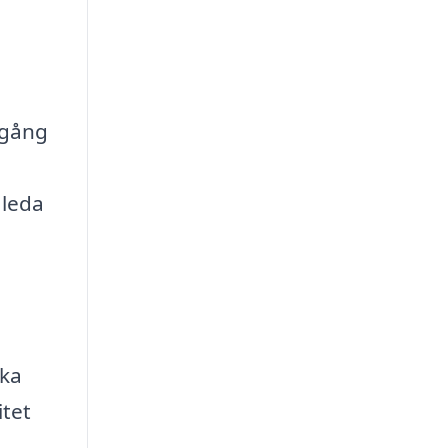
llgång
 leda
ika
itet