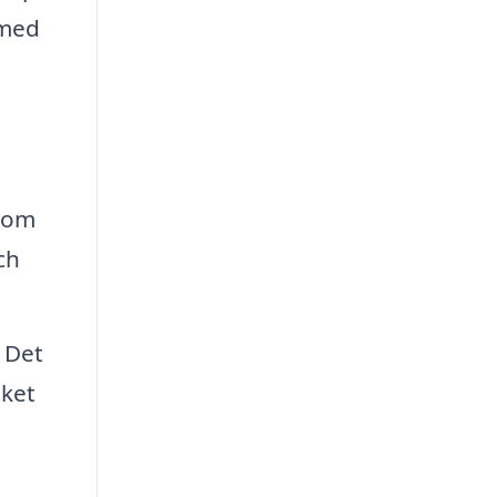
 med
 som
ch
 Det
lket