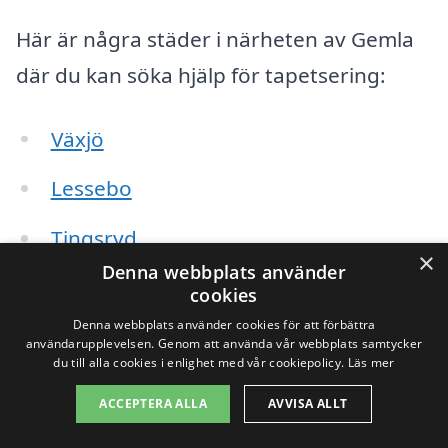
Här är några städer i närheten av Gemla
där du kan söka hjälp för tapetsering:
Växjö
Lessebo
Tingsryd
×
Denna webbplats använder
Alvesta
cookies
Denna webbplats använder cookies för att förbättra
Ljungby
användarupplevelsen. Genom att använda vår webbplats samtycker
du till alla cookies i enlighet med vår cookiepolicy.
Läs mer
Kronoberg
ACCEPTERA ALLA
AVVISA ALLT
Markaryd