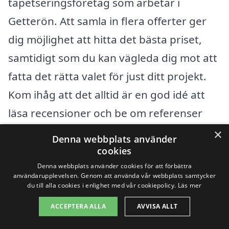
tapetseringsföretag som arbetar i
Getterön. Att samla in flera offerter ger
dig möjlighet att hitta det bästa priset,
samtidigt som du kan vägleda dig mot att
fatta det rätta valet för just ditt projekt.
Kom ihåg att det alltid är en god idé att
läsa recensioner och be om referenser
innan du bestämmer dig för en
×
Denna webbplats använder
tapetserare. På så sätt kan du få den
cookies
service och kvalitet du förväntar dig, till
Denna webbplats använder cookies för att förbättra
användarupplevelsen. Genom att använda vår webbplats samtycker
ett pris som passar din budget.
du till alla cookies i enlighet med vår cookiepolicy.
Läs mer
ACCEPTERA ALLA
AVVISA ALLT
Få 3 erbjudanden, gratis och utan