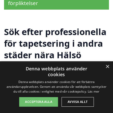
förpliktelser
Sök efter professionella
för tapetsering i andra
städer nära Hälsö
×
Denna webbplats använder
Att hitta rätt hjälp för tapetsering i Hälsö
cookies
Denna webbplats använder cookies för att förbättra
behöver inte vara en utmaning. Genom
användarupplevelsen. Genom att använda vår webbplats samtycker
vår plattform, tapetsering-pris.se, kan du
du till alla cookies i enlighet med vår cookiepolicy.
Läs mer
enkelt jämföra priser och tjänster från
ACCEPTERA ALLA
AVVISA ALLT
olika tapetserare i din närhet. Hälsö är en