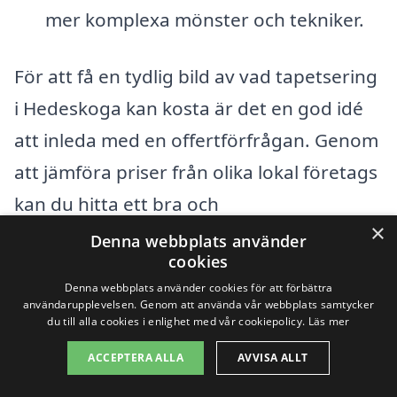
mer komplexa mönster och tekniker.
För att få en tydlig bild av vad tapetsering
i Hedeskoga kan kosta är det en god idé
att inleda med en offertförfrågan. Genom
att jämföra priser från olika lokal företags
kan du hitta ett bra och
×
konkurrenskraftigt erbjudande som
Denna webbplats använder
cookies
passar dina behov och budget.
Denna webbplats använder cookies för att förbättra
Tapetsering är en investering som kan
användarupplevelsen. Genom att använda vår webbplats samtycker
du till alla cookies i enlighet med vår cookiepolicy.
Läs mer
förändra atmosfären i ditt hem, så det
ACCEPTERA ALLA
AVVISA ALLT
lönar sig att göra noggranna
överväganden innan du fattar ett beslut.