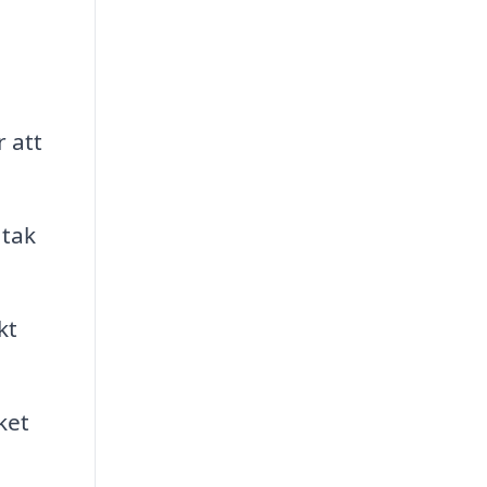
 att
 tak
kt
ket