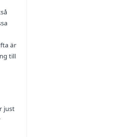
kså
ssa
fta är
g till
r just
r