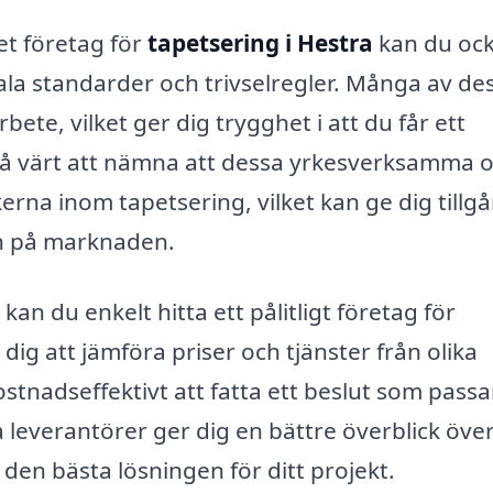
ret företag för
tapetsering i Hestra
kan du oc
kala standarder och trivselregler. Många av de
bete, vilket ger dig trygghet i att du får ett
kså värt att nämna att dessa yrkesverksamma o
rna inom tapetsering, vilket kan ge dig tillgån
en på marknaden.
, kan du enkelt hitta ett pålitligt företag för
dig att jämföra priser och tjänster från olika
ostnadseffektivt att fatta ett beslut som passa
a leverantörer ger dig en bättre överblick öve
den bästa lösningen för ditt projekt.