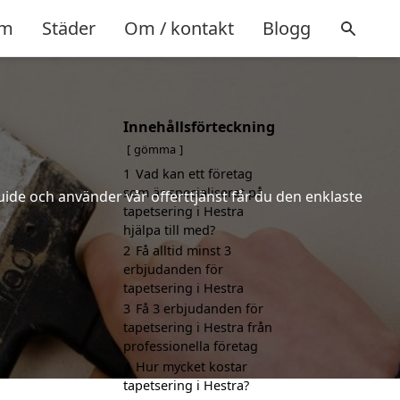
m
Städer
Om / kontakt
Blogg
Innehållsförteckning
gömma
1
Vad kan ett företag
som är specialiserat på
uide och använder vår offerttjänst får du den enklaste
tapetsering i Hestra
hjälpa till med?
2
Få alltid minst 3
erbjudanden för
tapetsering i Hestra
3
Få 3 erbjudanden för
tapetsering i Hestra från
professionella företag
4
Hur mycket kostar
tapetsering i Hestra?