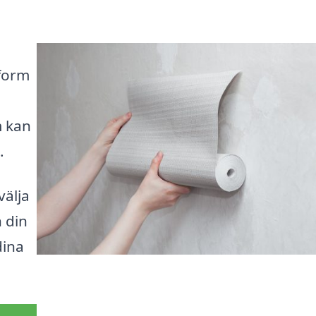
tform
m kan
.
välja
 din
dina