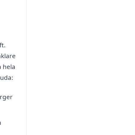
t.
nklare
 hela
juda:
ärger
n