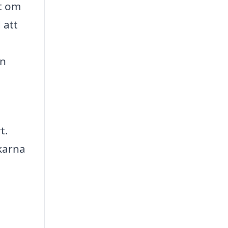
tt om
 att
en
t.
karna