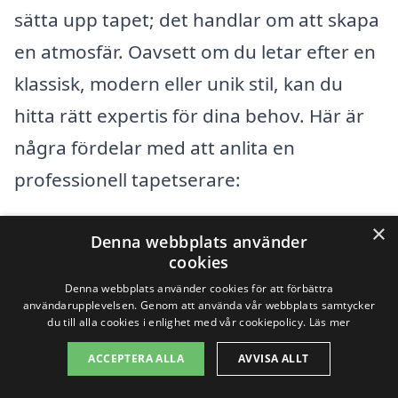
sätta upp tapet; det handlar om att skapa
en atmosfär. Oavsett om du letar efter en
klassisk, modern eller unik stil, kan du
hitta rätt expertis för dina behov. Här är
några fördelar med att anlita en
professionell tapetserare:
×
Kvalitet: En erfaren tapetserare vet
Denna webbplats använder
cookies
hur man applicerar tapet korrekt för
Denna webbplats använder cookies för att förbättra
att undvika luftbubblor och rynkor.
användarupplevelsen. Genom att använda vår webbplats samtycker
du till alla cookies i enlighet med vår cookiepolicy.
Läs mer
Tidsbesparing: Att anlita en proffs
ACCEPTERA ALLA
AVVISA ALLT
sparar tid och gör att du kan fokusera